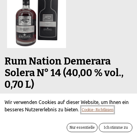
Rum Nation Demerara
Solera N° 14 (40,00 % vol.,
0,70 L)
(0 Rezension)
Wir verwenden Cookies auf dieser Website, um Ihnen ein
Der Rum Nation Demerara Solera N° 14 ist ein
besseres Nutzererlebnis zu bieten.
Cookie-Richtlinien
geschmeidiger, in einem komplexen Solera-Verfahren
gereifter Guyana-Rum, der mit Noten von Melasse,
Toffee, Lakritze und Gewürzen die dunkle und kräftige
Nur essentielle
Ich stimme zu
Eleganz der Demerara-Tradition perfekt einfängt.