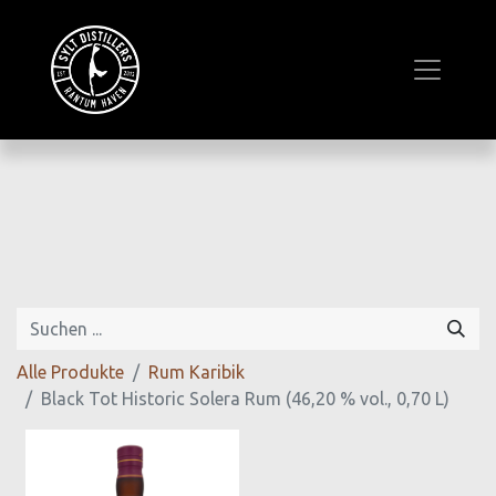
Alle Produkte
Rum Karibik
Black Tot Historic Solera Rum (46,20 % vol., 0,70 L)