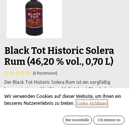
Black Tot Historic Solera
Rum (46,20 % vol., 0,70 L)
(0 Rezension)
Der Black Tot Historic Solera Rum ist ein sorgfältig
komponierter und kräftiger Multi-Island-Blend, der in
einem Solera-Verfahren vermählt wird, um das legendäre
Wir verwenden Cookies auf dieser Website, um Ihnen ein
Erbe des British Navy Rums mit 46,2 % vol. in moderner
besseres Nutzererlebnis zu bieten.
Cookie-Richtlinien
Komplexität fortzuführen
75,90
€
Nur essentielle
Ich stimme zu
zzgl. Versandkosten
Alle Preise inkl.