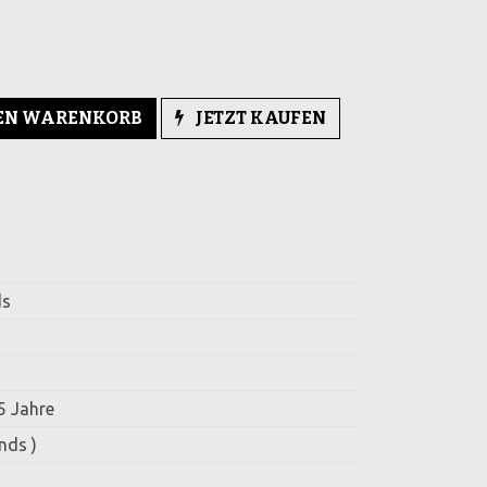
DEN WARENKORB
JETZT KAUFEN
ds
5 Jahre
nds )