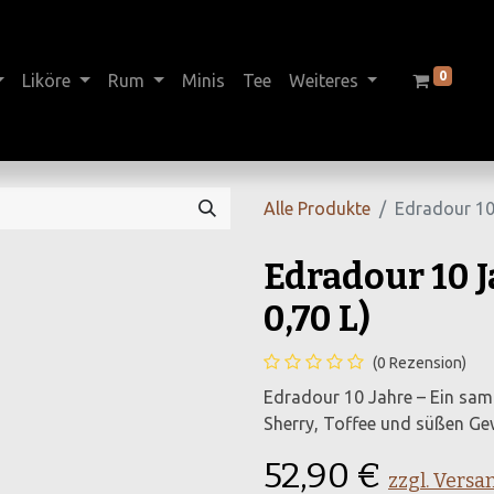
0
Liköre
Rum
Minis
Tee
Weiteres
Alle Produkte
Edradour 10 
Edradour 10 J
0,70 L)
(0 Rezension)
Edradour 10 Jahre – Ein sam
Sherry, Toffee und süßen Ge
52,90
€
zzgl. Versa