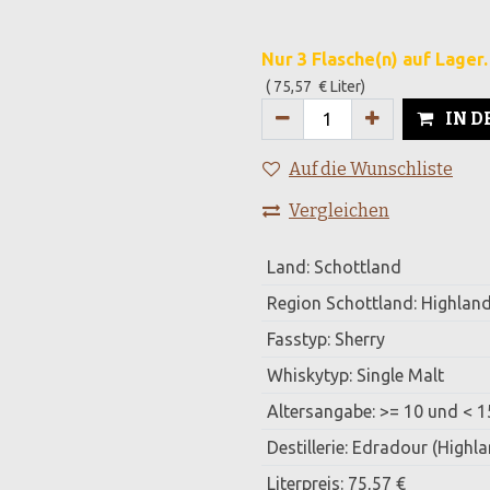
Nur 3 Flasche(n) auf Lager.
(
75,57
€
Liter
)
IN 
Auf die Wunschliste
Vergleichen
Land
:
Schottland
Region Schottland
:
Highlan
Fasstyp
:
Sherry
Whiskytyp
:
Single Malt
Altersangabe
:
>= 10 und < 1
Destillerie
:
Edradour (Highla
Literpreis
:
75,57 €