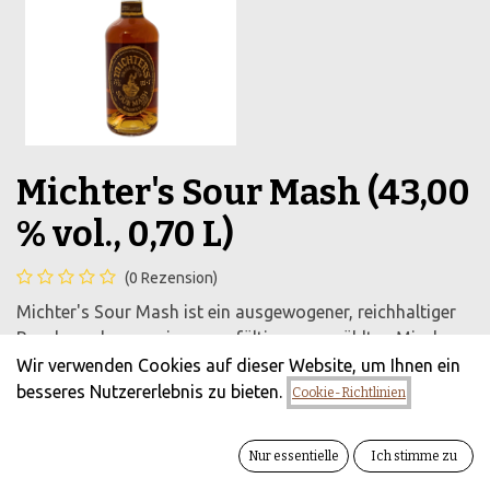
Michter's Sour Mash (43,00
% vol., 0,70 L)
(0 Rezension)
Michter's Sour Mash ist ein ausgewogener, reichhaltiger
Bourbon, der aus einer sorgfältig ausgewählten Mischung
von Mais, Roggen und Malz hergestellt wird und für seine
Wir verwenden Cookies auf dieser Website, um Ihnen ein
komplexen Aromen von Vanille, Karamell und einem
besseres Nutzererlebnis zu bieten.
Cookie-Richtlinien
sanften, würzigen Abgang bekannt ist.
58,90
€
Nur essentielle
Ich stimme zu
zzgl. Versandkosten
Alle Preise inkl.