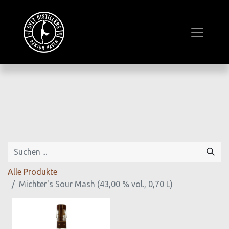
Alle Produkte
Michter's Sour Mash (43,00 % vol., 0,70 L)