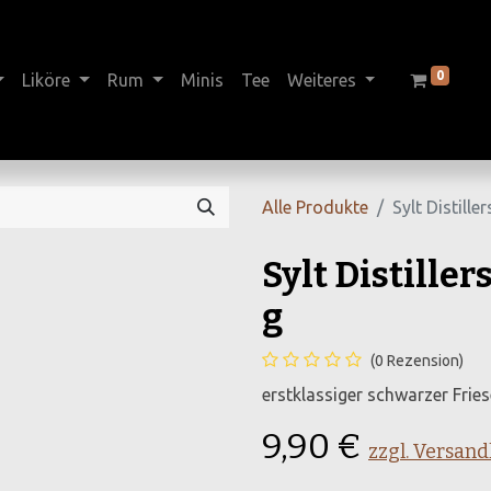
0
Liköre
Rum
Minis
Tee
Weiteres
Alle Produkte
Sylt Distille
Sylt Distiller
g
(0 Rezension)
erstklassiger schwarzer Frie
9,90
€
zzgl. Versan