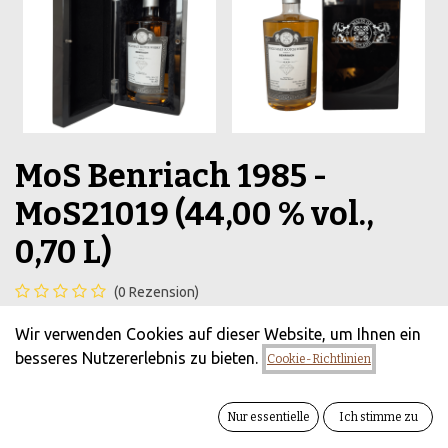
MoS Benriach 1985 -
MoS21019 (44,00 % vol.,
0,70 L)
(0 Rezension)
Malts of Scotland - Benriach Destillery - 36 y - streng
Wir verwenden Cookies auf dieser Website, um Ihnen ein
limitiert mit 167 Flaschen
besseres Nutzererlebnis zu bieten.
Cookie-Richtlinien
799,90
€
zzgl. Versandkosten
Alle Preise inkl.
Nur essentielle
Ich stimme zu
MwSt.