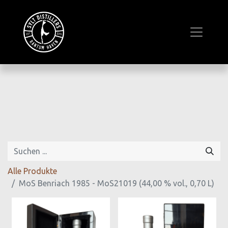
Alle Produkte
MoS Benriach 1985 - MoS21019 (44,00 % vol., 0,70 L)