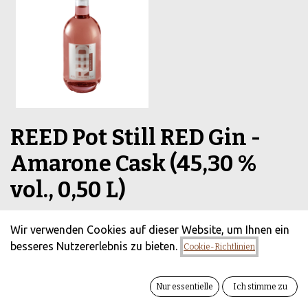
REED Pot Still RED Gin -
Amarone Cask (45,30 %
vol., 0,50 L)
(0 Rezension)
Wir verwenden Cookies auf dieser Website, um Ihnen ein
REED Pot Still RED Gin Amarone Cask – sylter Pot-Still-
besseres Nutzererlebnis zu bieten.
Cookie-Richtlinien
Gin, 12 Monate in Amarone-Fässern gereift. Dunkle
Beeren, Vanille, florale Tiefe mit Nordsee-Salz. Pur oder
im Mix unschlagbar. 45,3% vol
Nur essentielle
Ich stimme zu