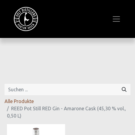
Alle Produkte
REED Pot Still RED Gin - Amarone Cask (45,30 % vol.,
0,50 L)