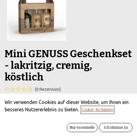
Mini GENUSS Geschenkset
- lakritzig, cremig,
köstlich
(0 Rezension)
eine Genießerkombination aus Sylter BRISE Lakritzlikör,
Wir verwenden Cookies auf dieser Website, um Ihnen ein
Sylter BRISE Fudge Karamelllikör und Sylter BRISE
besseres Nutzererlebnis zu bieten.
Cookie-Richtlinien
Eierlikör
17,00
€
zzgl. Versandkosten
Alle Preise inkl.
Nur essentielle
Ich stimme zu
MwSt.