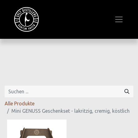
Alle Produkte
Mini GENUSS Geschenkset - lakritzig, cremig, köstlich